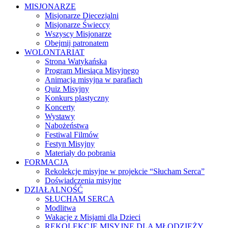
MISJONARZE
Misjonarze Diecezjalni
Misjonarze Świeccy
Wszyscy Misjonarze
Obejmij patronatem
WOLONTARIAT
Strona Watykańska
Program Miesiąca Misyjnego
Animacja misyjna w parafiach
Quiz Misyjny
Konkurs plastyczny
Koncerty
Wystawy
Nabożeństwa
Festiwal Filmów
Festyn Misyjny
Materiały do pobrania
FORMACJA
Rekolekcje misyjne w projekcie “Słucham Serca”
Doświadczenia misyjne
DZIAŁALNOŚĆ
SŁUCHAM SERCA
Modlitwa
Wakacje z Misjami dla Dzieci
REKOLEKCJE MISYJNE DLA MŁODZIEŻY