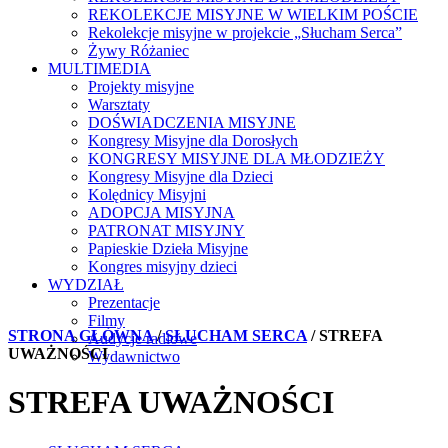
REKOLEKCJE MISYJNE W WIELKIM POŚCIE
Rekolekcje misyjne w projekcie „Słucham Serca”
Żywy Różaniec
MULTIMEDIA
Projekty misyjne
Warsztaty
DOŚWIADCZENIA MISYJNE
Kongresy Misyjne dla Dorosłych
KONGRESY MISYJNE DLA MŁODZIEŻY
Kongresy Misyjne dla Dzieci
Kolędnicy Misyjni
ADOPCJA MISYJNA
PATRONAT MISYJNY
Papieskie Dzieła Misyjne
Kongres misyjny dzieci
WYDZIAŁ
Prezentacje
Filmy
STRONA GŁÓWNA
/
SŁUCHAM SERCA
/ STREFA
Audycje radiowe
UWAŻNOŚCI
Wydawnictwo
STREFA UWAŻNOŚCI